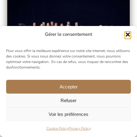
Gérer le consentement
Pour vous offrir la meilleure expérience sur notre site internet, nous utilisons
des cookies. Si vous nous donnez votre consentement, nous pourrons
optimiser votre navigation. En cas de refus, vous risquez de rencontrer des
dysfonctionnements.
Chœur Philharmonique de Cherkasy
Accepter
Ukraine
Refuser
Voir les préférences
Cookie Policy
Privacy Policy