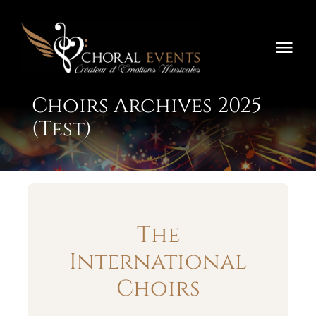
Skip
to
content
Togg
Navi
Home
Choirs Archives 2025
(Test)
Festivals
Concours
Tournées
The
About
International
Choirs
Contact Us