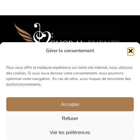
Gérer le consentement
Festivals, Competitions, Tours for Amateur
Pour vous offrir la meilleure expérience sur notre site internet, nous utilisons
des cookies. Si vous nous donnez votre consentement, nous pourrons
Choirs
optimiser votre navigation. En cas de refus, vous risquez de rencontrer des
dysfonctionnements.
in France and abroad
Accepter
Refuser
Voir les préférences
© 2026 •
Legal Notice
•
Privacy Policy
•
General Terms and