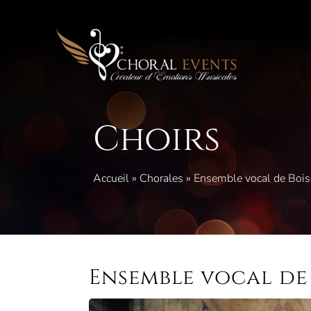
Skip
to
content
Choirs
Accueil
»
Chorales
»
Ensemble vocal de Bois
Ensemble vocal de