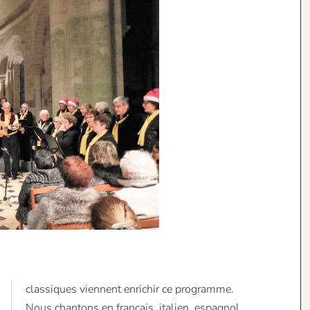
classiques viennent enrichir ce programme.
Nous chantons en français, italien, espagnol