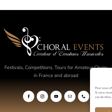
Festivals, Competitions, Tours for Amateur Choirs
in France and abroad
Pour vous off
Si vous nous
cas de refus