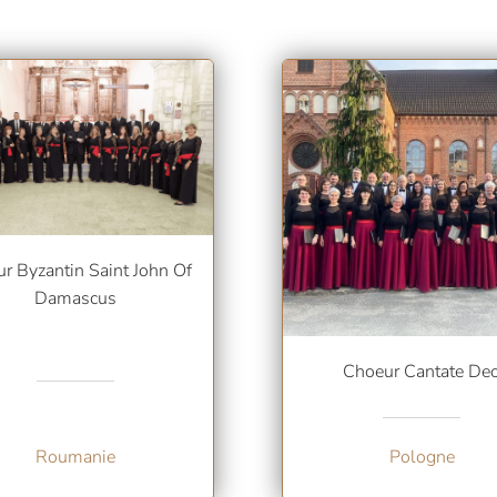
 Byzantin Saint John Of
Damascus
Choeur Cantate De
Roumanie
Pologne