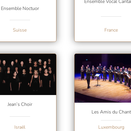
Ensemble Vocal Canta
Ensemble Noctuor
Suisse
France
Jean’s Choir
Les Amis du Chant
Israël
Luxembourg