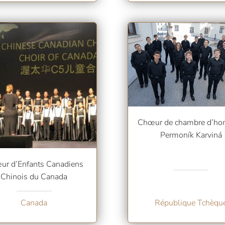
Chœur de chambre d’h
Permoník Karviná
ur d’Enfants Canadiens
Chinois du Canada
Canada
République Tchèqu