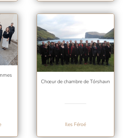
ommes
Chœur de chambre de Tórshavn
e
Iles Féroé