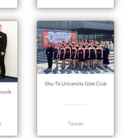
Shu-Te University Glee Club
moník
e
Taiwan