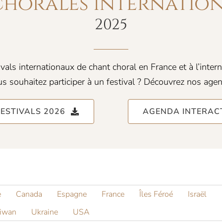
chorales internatio
2025
tivals internationaux de chant choral en France et à l’inter
s souhaitez participer à un festival ? Découvrez nos agend
ESTIVALS 2026
AGENDA INTERACT
e
Canada
Espagne
France
Îles Féroé
Israël
iwan
Ukraine
USA