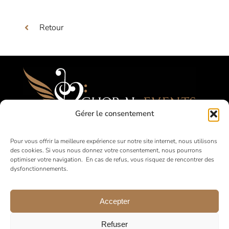
Retour
Gérer le consentement
Festivals, Concours, Tournées pour les
Pour vous offrir la meilleure expérience sur notre site internet, nous utilisons
des cookies. Si vous nous donnez votre consentement, nous pourrons
Choeurs Amateurs
optimiser votre navigation. En cas de refus, vous risquez de rencontrer des
dysfonctionnements.
en France et à l’international
Accepter
Refuser