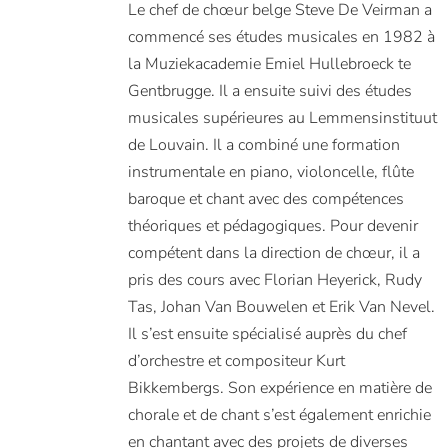
Le chef de chœur belge Steve De Veirman a
Capella di Voce, Goeyvaerts Con sort, Musa
commencé ses études musicales en 1982 à
la Muziekacademie Emiel Hullebroeck te
Gentbrugge. Il a ensuite suivi des études
musicales supérieures au Lemmensinstituut
de Louvain. Il a combiné une formation
instrumentale en piano, violoncelle, flûte
baroque et chant avec des compétences
théoriques et pédagogiques. Pour devenir
compétent dans la direction de chœur, il a
pris des cours avec Florian Heyerick, Rudy
Tas, Johan Van Bouwelen et Erik Van Nevel.
Il s’est ensuite spécialisé auprès du chef
d’orchestre et compositeur Kurt
Bikkembergs. Son expérience en matière de
chorale et de chant s’est également enrichie
en chantant avec des projets de diverses