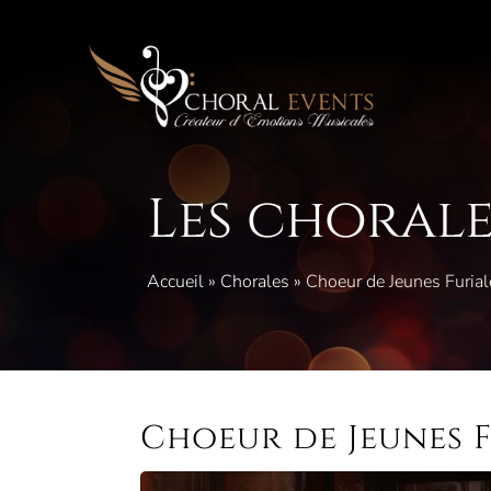
Aller
au
contenu
Les chorale
Accueil
»
Chorales
»
Choeur de Jeunes Furial
Choeur de Jeunes 