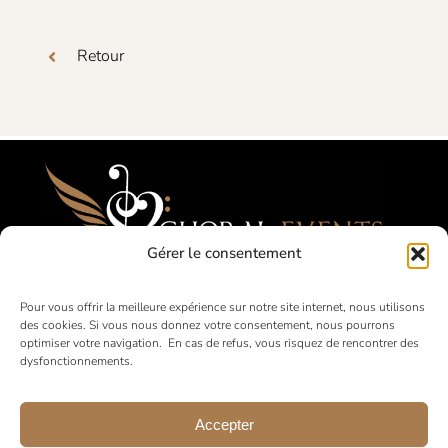
Retour
Gérer le consentement
Festivals, Concours, Tournées pour les
Pour vous offrir la meilleure expérience sur notre site internet, nous utilisons
des cookies. Si vous nous donnez votre consentement, nous pourrons
Choeurs Amateurs
optimiser votre navigation. En cas de refus, vous risquez de rencontrer des
dysfonctionnements.
en France et à l’international
Accepter