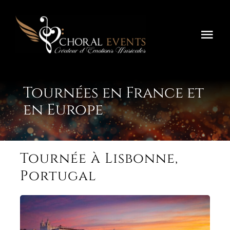
Aller
au
contenu
Basc
la
Home
navi
Tournées en France et
Festivals
en Europe
Concours
Tournées
Tournée à Lisbonne,
Portugal
À Propos
Contactez-Nous