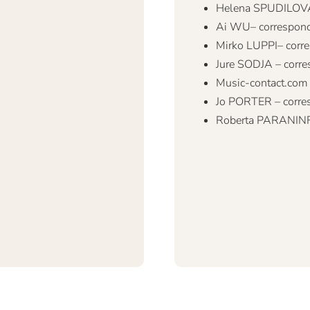
Helena SPUDILOVA 
Ai WU– correspond
Mirko LUPPI– corr
Jure SODJA – corre
Music-contact.com
Jo PORTER – corre
Roberta PARANINFO