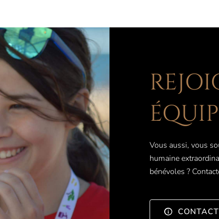
REJOI
ÉQUIP
Vous aussi, vous sou
humaine extraordinai
bénévoles ? Contact
CONTACT