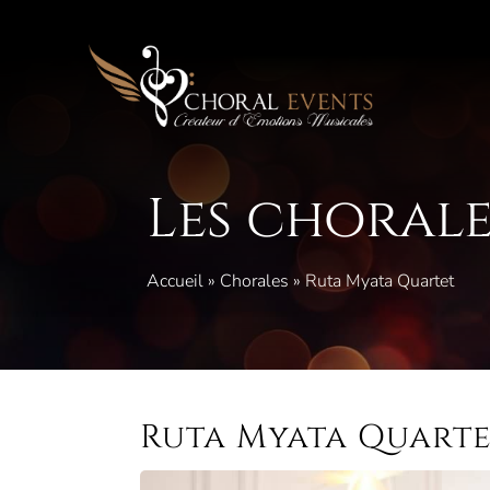
Aller
au
contenu
Les chorale
Accueil
»
Chorales
»
Ruta Myata Quartet
Ruta Myata Quart