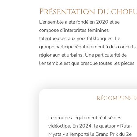
Présentation du choe
L’ensemble a été fondé en 2020 et se
interprétées sont des arrangements originaux
compose d’interprètes féminines
des chefs du groupe, Dmytro Fursa et
talentueuses aux voix folkloriques. Le
Nataliya Shmaraieva-Hozha. Le répertoire du
groupe participe régulièrement à des concerts
quatuor comprend des chansons folkloriques
régionaux et urbains. Une particularité de
l’ensemble est que presque toutes les pièces
RÉCOMPENSES
Le groupe a également réalisé des
vidéoclips. En 2024, le quatuor « Ruta-
Myata » a remporté le Grand Prix du 2e