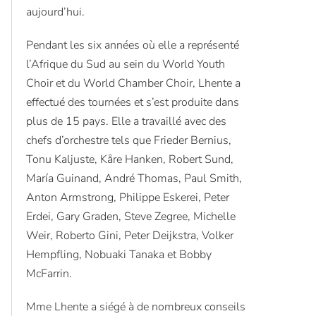
aujourd’hui.
Pendant les six années où elle a représenté
l’Afrique du Sud au sein du World Youth
Choir et du World Chamber Choir, Lhente a
effectué des tournées et s’est produite dans
plus de 15 pays. Elle a travaillé avec des
chefs d’orchestre tels que Frieder Bernius,
Tonu Kaljuste, Kåre Hanken, Robert Sund,
María Guinand, André Thomas, Paul Smith,
Anton Armstrong, Philippe Eskerei, Peter
Erdei, Gary Graden, Steve Zegree, Michelle
Weir, Roberto Gini, Peter Deijkstra, Volker
Hempfling, Nobuaki Tanaka et Bobby
McFarrin.
Mme Lhente a siégé à de nombreux conseils