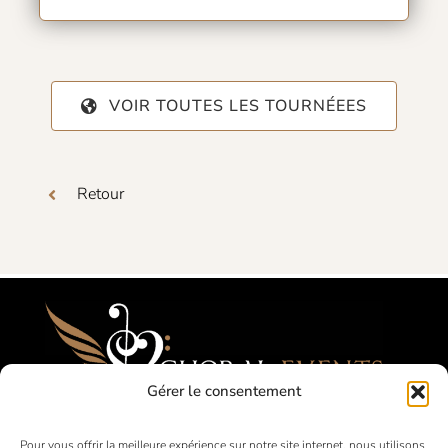
VOIR TOUTES LES TOURNÉEES
Retour
Gérer le consentement
Festivals, Concours, Tournées pour les
Pour vous offrir la meilleure expérience sur notre site internet, nous utilisons