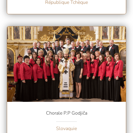
République Tchèque
Chorale P.P Godjiča
Slovaquie