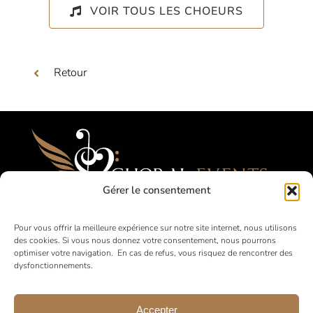
VOIR TOUS LES CHOEURS
Retour
Gérer le consentement
Festivals, Concours, Tournées pour les
Pour vous offrir la meilleure expérience sur notre site internet, nous utilisons
des cookies. Si vous nous donnez votre consentement, nous pourrons
Choeurs Amateurs
optimiser votre navigation. En cas de refus, vous risquez de rencontrer des
dysfonctionnements.
en France et à l’international
Accepter