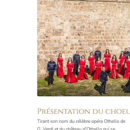
Présentation du choe
Tirant son nom du célèbre opéra Othello de
chorale mondiale, il a également intégré à
G. Verdi et du château d’Othello qui se
son répertoire de la musique folklorique