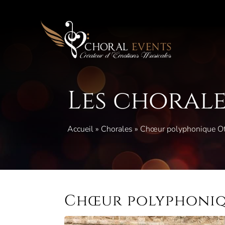
Aller
au
contenu
Les chorale
Accueil
»
Chorales
»
Chœur polyphonique Ot
Chœur polyphoniq