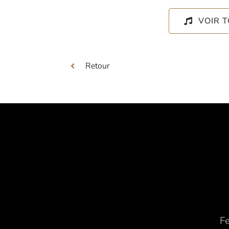
VOIR 
Retour
Fe