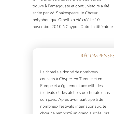
trouve à Famagouste et dont l’histoire a été
polyphonique turque, des œuvres chorales
écrite par W. Shakespeare, le Chœur
de différentes époques et des œuvres du
polyphonique Othello a été créé le 10
Chœur polyphonique de Chypre, et poursuit
novembre 2010 à Chypre. Outre la littérature
RÉCOMPENSES
La chorale a donné de nombreux
apporté à son pays la médaille d’argent
concerts à Chypre, en Turquie et en
pour la deuxième place dans la
Europe et a également accueilli des
festivals et des ateliers de chorale dans
son pays. Après avoir participé à de
nombreux festivals internationaux, le
chœur a remporté un grand succès lors