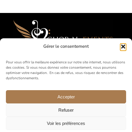
Gérer le consentement
Festivals, Concours, Tournées pour les
Pour vous offrir la meilleure expérience sur notre site internet, nous utilisons
des cookies. Si vous nous donnez votre consentement, nous pourrons
Choeurs Amateurs
optimiser votre navigation. En cas de refus, vous risquez de rencontrer des
dysfonctionnements.
en France et à l’international
Accepter
Refuser
Voir les préférences
© 2026 •
Mentions légales
•
Politique de Confidentialité
•