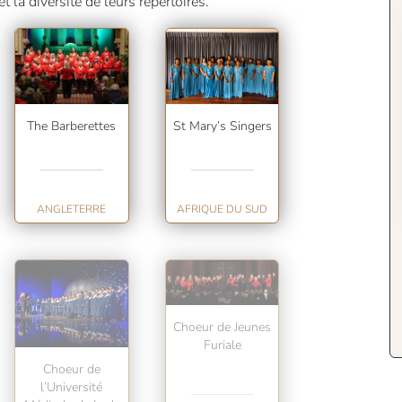
et la diversité de leurs répertoires.
The Barberettes
St Mary’s Singers
ANGLETERRE
AFRIQUE DU SUD
Choeur de Jeunes
Furiale
Choeur de
l’Université