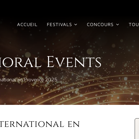
ACCUEIL
FESTIVALS
CONCOURS
TOU
horal Events
rnational en Provence 2025
nternational en