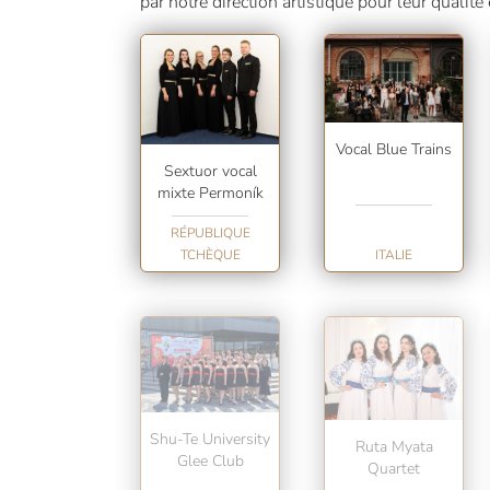
par notre direction artistique pour leur qualité 
Vocal Blue Trains
Sextuor vocal
mixte Permoník
RÉPUBLIQUE
TCHÈQUE
ITALIE
Shu-Te University
Ruta Myata
Glee Club
Quartet