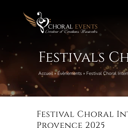
Aller
au
contenu
Festivals C
Accueil
»
Évènements
»
Festival Choral Inte
Festival Choral I
Provence 2025