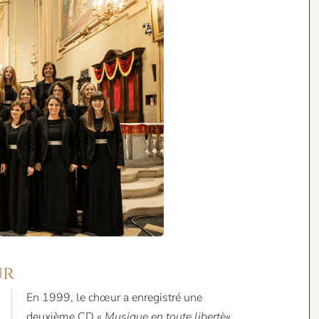
ur
En 1999, le chœur a enregistré une
deuxième CD «
Musique en toute libertè
« ,