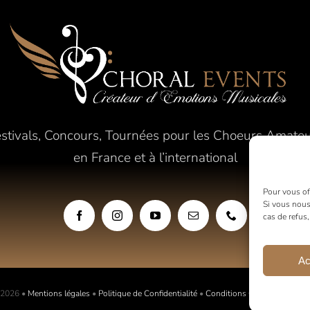
stivals, Concours, Tournées pour les Choeurs Amate
en France et à l’international
Pour vous off
Si vous nous
cas de refus
Ac
 2026 •
Mentions légales
•
Politique de Confidentialité
•
Conditions Générales de Ve