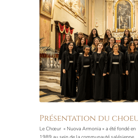
Présentation du choe
Le Chœur « Nuova Armonia » a été fondé en
1989 au sein de la communauté salésienne