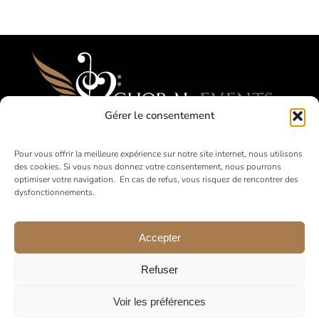
Gérer le consentement
Festival, Concorsi, Tournées per Cori
Pour vous offrir la meilleure expérience sur notre site internet, nous utilisons
des cookies. Si vous nous donnez votre consentement, nous pourrons
Amatoriali
optimiser votre navigation. En cas de refus, vous risquez de rencontrer des
dysfonctionnements.
in Francia e all’estero
Accepter
Refuser
Voir les préférences
© 2026 •
Note legali
•
Informativa sulla privacy
•
Condizioni