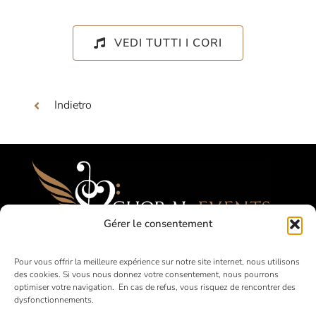
VEDI TUTTI I CORI
Indietro
Gérer le consentement
Festival, Concorsi, Tournées per Cori
Pour vous offrir la meilleure expérience sur notre site internet, nous utilisons
des cookies. Si vous nous donnez votre consentement, nous pourrons
Amatoriali
optimiser votre navigation. En cas de refus, vous risquez de rencontrer des
dysfonctionnements.
in Francia e all’estero