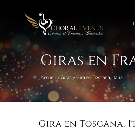
Saltar
al
contenido
Giras en Fr
Accueil
»
Giras
»
Gira en Toscana, Italia
Gira en Toscana, I