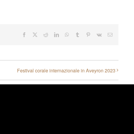
Facebook
X
Reddit
LinkedIn
WhatsApp
Tumblr
Pinterest
Vk
Email
Festival corale internazionale in Aveyron 2023