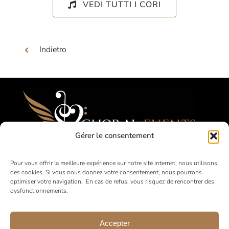
VEDI TUTTI I CORI
Indietro
Gérer le consentement
Festival, Concorsi, Tournées per Cori
Pour vous offrir la meilleure expérience sur notre site internet, nous utilisons
des cookies. Si vous nous donnez votre consentement, nous pourrons
Amatoriali
optimiser votre navigation. En cas de refus, vous risquez de rencontrer des
dysfonctionnements.
in Francia e all’estero
Accepter