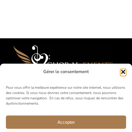
Gérer le consentement
Festival, Concorsi, Tournées per Cori
Pour vous offrir la meilleure expérience sur notre site internet, nous utilisons
des cookies. Si vous nous donnez votre consentement, nous pourrons
Amatoriali
optimiser votre navigation. En cas de refus, vous risquez de rencontrer des
dysfonctionnements.
in Francia e all’estero
Accepter