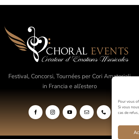
Festival, Concorsi, Tournées per Cori Amatoriali
in Francia e all’estero
Pour vous off
Si vous nous
cas de refus
Ac