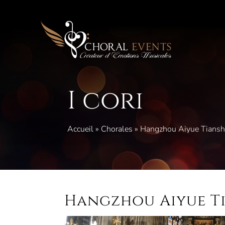
Vai
al
contenuto
I cori
Accueil
»
Chorales
»
Hangzhou Aiyue Tiansh
Hangzhou Aiyue T