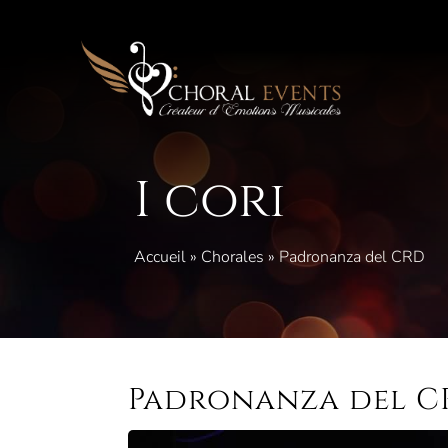
Vai
al
contenuto
I cori
Accueil
»
Chorales
»
Padronanza del CRD
Padronanza del C