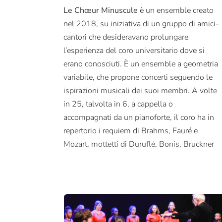
Le Chœur Minuscule
è un ensemble creato
o Ola Gjeilo, ma anche arrangiamenti corali
nel 2018, su iniziativa di un gruppo di amici-
cantori che desideravano prolungare
l’esperienza del coro universitario dove si
erano conosciuti. È un ensemble a geometria
variabile, che propone concerti seguendo le
ispirazioni musicali dei suoi membri. A volte
in 25, talvolta in 6, a cappella o
accompagnati da un pianoforte, il coro ha in
repertorio i requiem di Brahms, Fauré e
Mozart, mottetti di Duruflé, Bonis, Bruckner