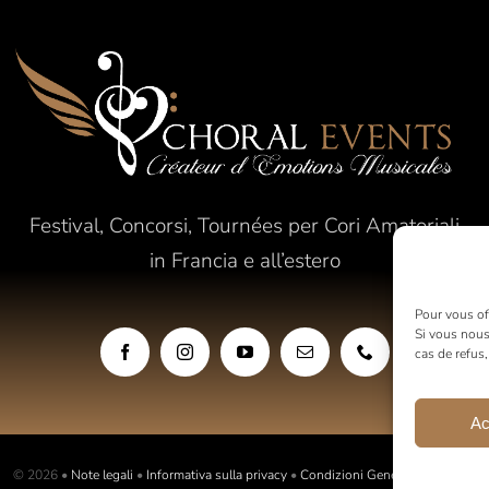
Festival, Concorsi, Tournées per Cori Amatoriali
in Francia e all’estero
Pour vous off
Si vous nous
cas de refus
Ac
© 2026 •
Note legali
•
Informativa sulla privacy
•
Condizioni Generali di Vendita