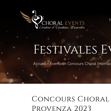
Saltar
al
contenido
Festivales 
Accueil
»
Eventos
»
Concours Choral Interna
Concours Choral 
Provenza 2023