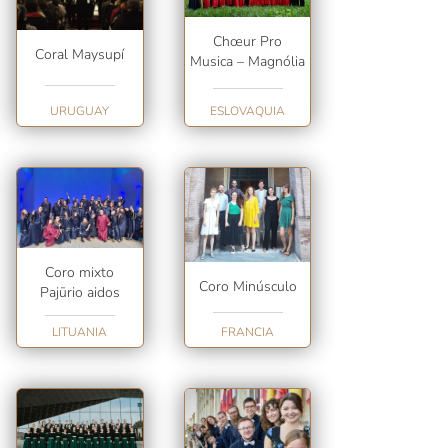
Chœur Pro
Coral Maysupí
Musica – Magnólia
URUGUAY
ESLOVAQUIA
Coro mixto
Coro Minúsculo
Pajūrio aidos
LITUANIA
FRANCIA