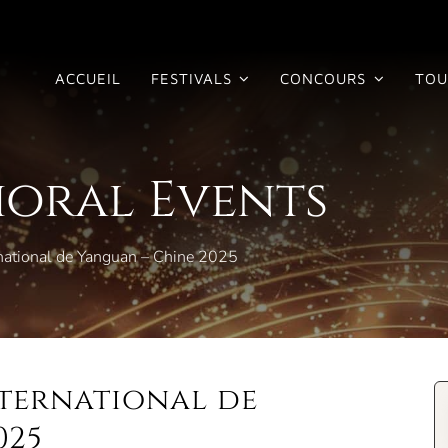
ACCUEIL
FESTIVALS
CONCOURS
TOU
horal Events
rnational de Yanguan – Chine 2025
nternational de
025