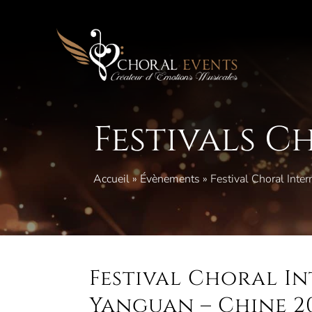
Aller
au
contenu
Festivals C
Accueil
»
Évènements
»
Festival Choral Inte
Festival Choral I
Yanguan – Chine 2