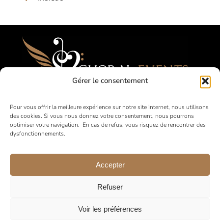
Gérer le consentement
Festival, Concorsi, Tournées per Cori
Pour vous offrir la meilleure expérience sur notre site internet, nous utilisons
des cookies. Si vous nous donnez votre consentement, nous pourrons
Amatoriali
optimiser votre navigation. En cas de refus, vous risquez de rencontrer des
dysfonctionnements.
in Francia e all’estero
Accepter
Refuser
Voir les préférences
© 2026 •
Note legali
•
Informativa sulla privacy
•
Condizioni