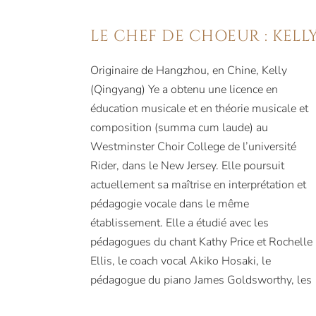
LE CHEF DE CHOEUR : KELL
Originaire de Hangzhou, en Chine, Kelly
compositeurs Stefan Young, Ronald Hemmel
(Qingyang) Ye a obtenu une licence en
et Jay Kawarsky, les chefs d’orchestre Tom
éducation musicale et en théorie musicale et
Shelton, Joe Miller, le maestro Mark Gibson,
composition (summa cum laude) au
Ryan Brandeau, Amanda Quist et Z. Randall
Westminster Choir College de l’université
Stroope. Elle a également chanté sous la
Rider, dans le New Jersey. Elle poursuit
direction des chefs d’orchestre Yannick
actuellement sa maîtrise en interprétation et
Nézet-Séguin et Stéphane Denève. Elle
pédagogie vocale dans le même
dirige actuellement le Melody Choir à
établissement. Elle a étudié avec les
Philadelphie (Pennsylvanie) et la Spruce Run
pédagogues du chant Kathy Price et Rochelle
Lutheran Church à Glen Gardner (New
Ellis, le coach vocal Akiko Hosaki, le
pédagogue du piano James Goldsworthy, les