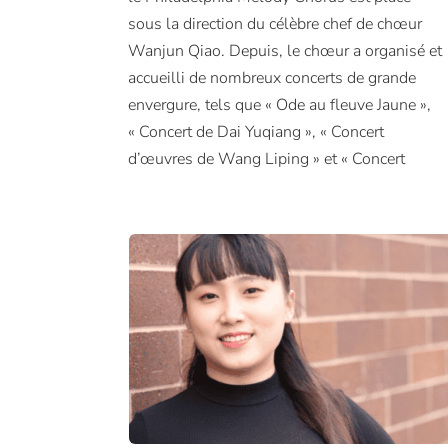
sous la direction du célèbre chef de chœur
reprend ses activités normales et, sous la
Wanjun Qiao. Depuis, le chœur a organisé et
direction de Kelly Ye, chef invité, la
accueilli de nombreux concerts de grande
Philadelphia Melody Chorus est à nouveau
envergure, tels que « Ode au fleuve Jaune »,
active et propose davantage d’événements
« Concert de Dai Yuqiang », « Concert
d’œuvres de Wang Liping » et « Concert