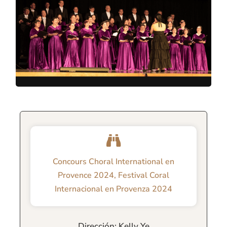
Concours Choral International en
Provence 2024
,
Festival Coral
Internacional en Provenza 2024
Dirección: Kelly Ye