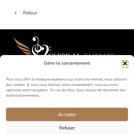
Retour
Gérer le consentement
Festivals, Concours, Tournées pour les
Pour vous offrir la meilleure expérience sur notre site internet, nous utilisons
des cookies. Si vous nous donnez votre consentement, nous pourrons
Choeurs Amateurs
optimiser votre navigation. En cas de refus, vous risquez de rencontrer des
dysfonctionnements.
en France et à l’international
Accepter
Refuser