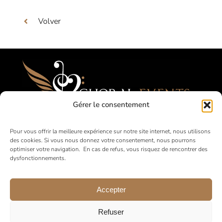
Volver
Gérer le consentement
Festivales, Concours, Giras para Coros
Pour vous offrir la meilleure expérience sur notre site internet, nous utilisons
des cookies. Si vous nous donnez votre consentement, nous pourrons
Aficionados
optimiser votre navigation. En cas de refus, vous risquez de rencontrer des
dysfonctionnements.
en Francia y a nivel internacional
Accepter
Refuser