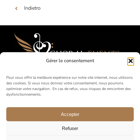
Indietro
Gérer le consentement
Festival, Concorsi, Tournées per Cori
Pour vous offrir la meilleure expérience sur notre site internet, nous utilisons
des cookies. Si vous nous donnez votre consentement, nous pourrons
Amatoriali
optimiser votre navigation. En cas de refus, vous risquez de rencontrer des
dysfonctionnements.
in Francia e all’estero
Accepter
Refuser