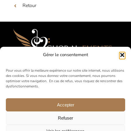
Retour
Gérer le consentement
Festivals, Concours, Tournées pour les
Pour vous offrir la meilleure expérience sur notre site internet, nous utilisons
des cookies. Si vous nous donnez votre consentement, nous pourrons
Choeurs Amateurs
optimiser votre navigation. En cas de refus, vous risquez de rencontrer des
dysfonctionnements.
en France et à l’international
Accepter
Refuser