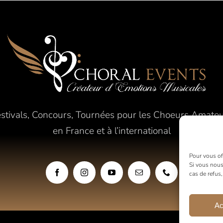
stivals, Concours, Tournées pour les Choeurs Amate
en France et à l’international
Pour vous off
Si vous nous
cas de refus
Ac