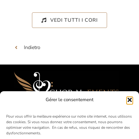
VEDI TUTTI I CORI
Indietro
Gérer le consentement
Festival, Concorsi, Tournées per Cori
Pour vous offrir la meilleure expérience sur notre site internet, nous utilisons
des cookies. Si vous nous donnez votre consentement, nous pourrons
Amatoriali
optimiser votre navigation. En cas de refus, vous risquez de rencontrer des
dysfonctionnements.
in Francia e all’estero