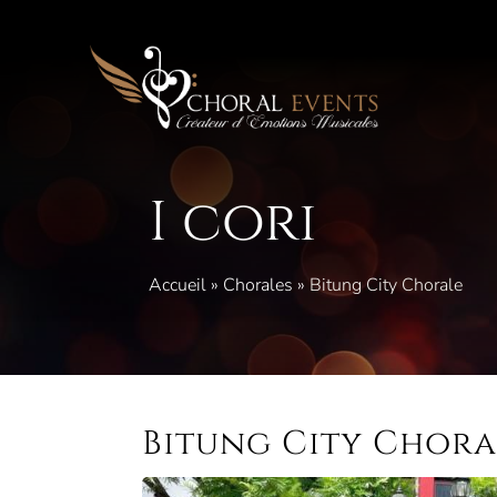
Vai
al
contenuto
I cori
Accueil
»
Chorales
»
Bitung City Chorale
Bitung City Chora