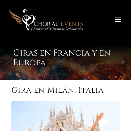
Saltar
al
contenido
Alte
nav
Inicio
Giras en Francia y en
Festivals
Europa
Concours
Tournées
Gira en Milán, Italia
Sobre Nosotros
Contáctenos