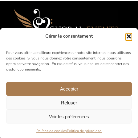
Gérer le consentement
Festivales, Concours, Giras para Coros
Pour vous offrir la meilleure expérience sur notre site internet, nous utilisons
des cookies. Si vous nous donnez votre consentement, nous pourrons
Aficionados
optimiser votre navigation. En cas de refus, vous risquez de rencontrer des
dysfonctionnements.
en Francia y a nivel internacional
Accepter
Refuser
Voir les préférences
© 2026 •
Aviso legal
•
Política de Privacidad
•
Condiciones
Generales de Venta
Política de cookies
Política de privacidad