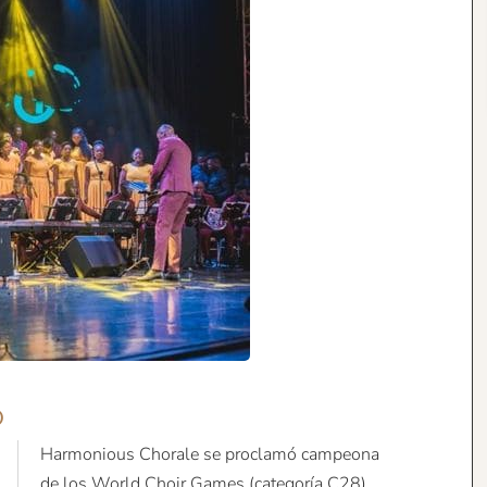
o
Harmonious Chorale se proclamó campeona
de los World Choir Games (categoría C28)