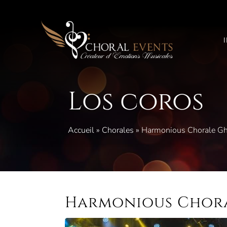
Saltar
al
contenido
Los coros
Accueil
»
Chorales
»
Harmonious Chorale G
Harmonious Chor