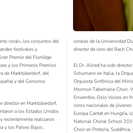
to coral», los conjuntos del
corales de la Universidad Duq
randes festivales y
director de coro del Bach Cho
ran Premio del Florilège
opeo y los Primeros Premios
El Dr. Allred ha sido direct
a de Marktoberdorf, del
Schumann en Italia, la Orque
spaña) y del Concorso
Orquesta Sinfónica del Minis
Mormon Tabernacle Choir, Vo
Ensemble, Oslo Voices en No
or director en Marktoberdorf,
coros nacionales de jóvenes 
entaron a los Estados Unidos
Europa Cantat en Hungría, l
 recientemente realizaron
National Choral School 201
ia y los Países Bajos.
Choir en Pretoria, Sudáfrica