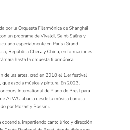
ada por la Orquesta Filarmónica de Shanghái
con un programa de Vivaldi, Saint-Saëns y
actuado especialmente en París (Grand
co, República Checa y China, en formaciones
ámara hasta la orquesta filarmónica.
 de las artes, creó en 2018 el 1.er festival
, que asocia música y pintura. En 2023,
oncours International de Piano de Brest para
io de Ai WU abarca desde la música barroca
ndo por Mozart y Rossini.
 docencia, impartiendo canto lírico y dirección
de Grado Regional de Brest, donde dirige dos