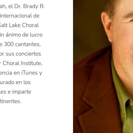
ah, el Dr. Brady R.
internacional de
Salt Lake Choral
sin ánimo de lucro
e 300 cantantes,
or sus conciertos
horal Institute,
encia en iTunes y
jurado en los
les e imparte
tinentes.