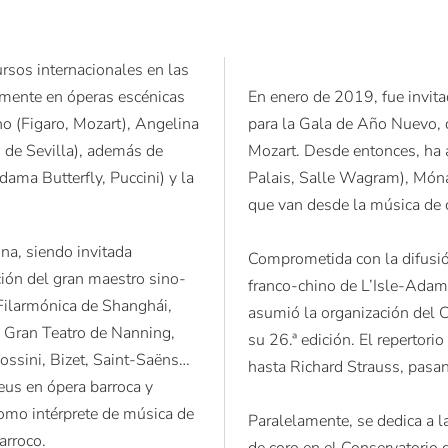
rsos internacionales en las
armente en óperas escénicas
En enero de 2019, fue invit
no (Figaro, Mozart), Angelina
para la Gala de Año Nuevo, 
o de Sevilla), además de
Mozart. Desde entonces, ha 
dama Butterfly, Puccini) y la
Palais, Salle Wagram), Móna
que van desde la música de c
na, siendo invitada
Comprometida con la difusión
ción del gran maestro sino-
franco-chino de L’Isle-Adam
Filarmónica de Shanghái,
asumió la organización del C
y Gran Teatro de Nanning,
su 26.ª edición. El repertor
ossini, Bizet, Saint-Saëns…
hasta Richard Strauss, pasa
us en ópera barroca y
omo intérprete de música de
Paralelamente, se dedica a la
arroco.
de coro en el Conservatorio 