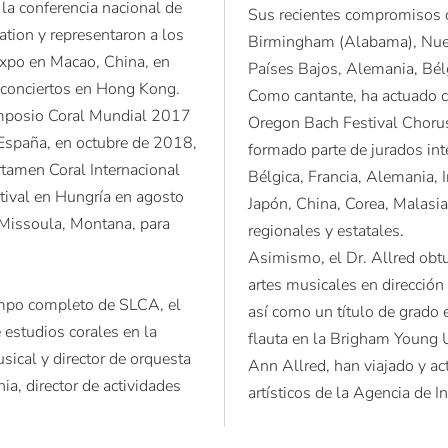
la conferencia nacional de
Sus recientes compromisos c
tion y representaron a los
Birmingham (Alabama), Nueva
xpo en Macao, China, en
Países Bajos, Alemania, Bélg
 conciertos en Hong Kong.
Como cantante, ha actuado c
imposio Coral Mundial 2017
Oregon Bach Festival Chorus
 España, en octubre de 2018,
formado parte de jurados int
ertamen Coral Internacional
Bélgica, Francia, Alemania, I
tival en Hungría en agosto
Japón, China, Corea, Malasia 
 Missoula, Montana, para
regionales y estatales.
Asimismo, el Dr. Allred obt
artes musicales en dirección
iempo completo de SLCA, el
así como un título de grado 
e estudios corales en la
flauta en la Brigham Young U
ical y director de orquesta
Ann Allred, han viajado y 
a, director de actividades
artísticos de la Agencia de 