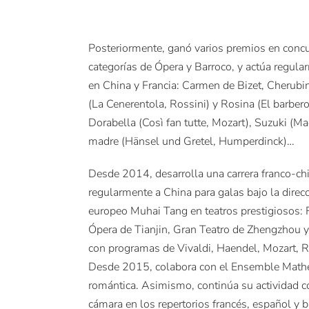
Posteriormente, ganó varios premios en concu
categorías de Ópera y Barroco, y actúa regul
en China y Francia: Carmen de Bizet, Cherubi
(La Cenerentola, Rossini) y Rosina (El barber
Dorabella (Così fan tutte, Mozart), Suzuki (Ma
madre (Hänsel und Gretel, Humperdinck)…
Desde 2014, desarrolla una carrera franco-chi
regularmente a China para galas bajo la direc
europeo Muhai Tang en teatros prestigiosos: 
Ópera de Tianjin, Gran Teatro de Zhengzhou 
con programas de Vivaldi, Haendel, Mozart, R
Desde 2015, colabora con el Ensemble Mathe
romántica. Asimismo, continúa su actividad c
cámara en los repertorios francés, español y b