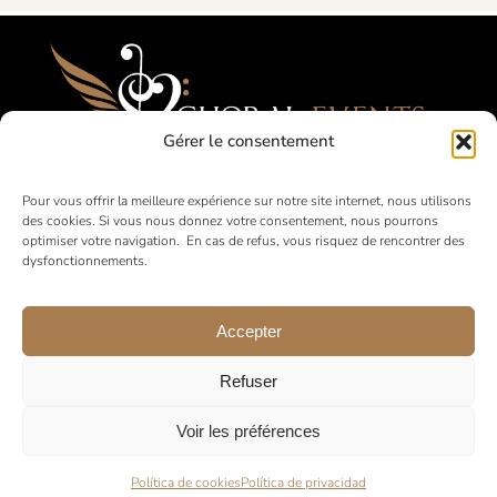
Gérer le consentement
Festivales, Concours, Giras para Coros
Pour vous offrir la meilleure expérience sur notre site internet, nous utilisons
des cookies. Si vous nous donnez votre consentement, nous pourrons
Aficionados
optimiser votre navigation. En cas de refus, vous risquez de rencontrer des
dysfonctionnements.
en Francia y a nivel internacional
Accepter
Refuser
Voir les préférences
© 2026 •
Aviso legal
•
Política de Privacidad
•
Condiciones
Generales de Venta
Política de cookies
Política de privacidad