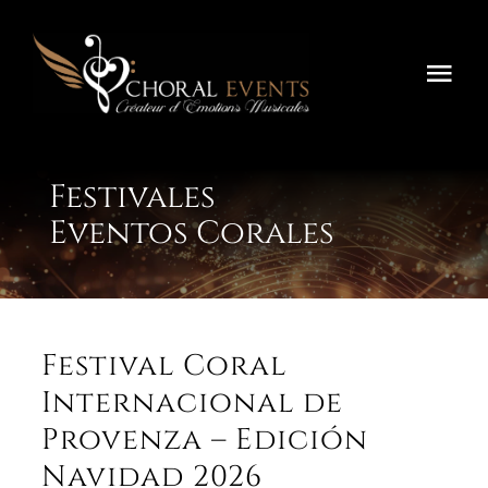
Saltar
al
contenido
Alte
nav
Inicio
Festivales
Festivals
Eventos Corales
Concours
Tournées
Festival Coral
Sobre Nosotros
Internacional de
Provenza – Edición
Contáctenos
Navidad 2026