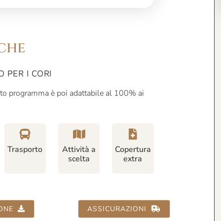
che
PER I CORI
o programma è poi adattabile al 100% ai
Trasporto
Attività a
Copertura
scelta
extra
ONE
ASSICURAZIONI