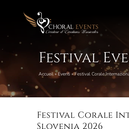
Vai
al
contenuto
Festival Ev
Accueil
»
Eventi
»
Festival Corale Internazio
Festival Corale In
Slovenia 2026