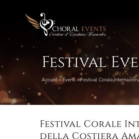
Vai
al
contenuto
Festival Ev
Accueil
»
Eventi
»
Festival Corale Internazio
Festival Corale I
della Costiera Am