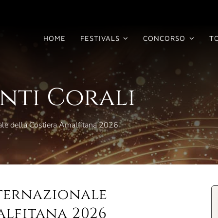
HOME
FESTIVALS
CONCORSO
T
enti Corali
nale della Costiera Amalfitana 2026
nternazionale
alfitana 2026