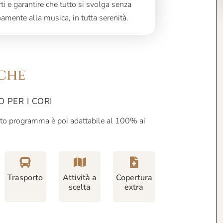
rti e garantire che tutto si svolga senza
namente alla musica, in tutta serenità.
che
PER I CORI
o programma è poi adattabile al 100% ai
Trasporto
Attività a
Copertura
scelta
extra