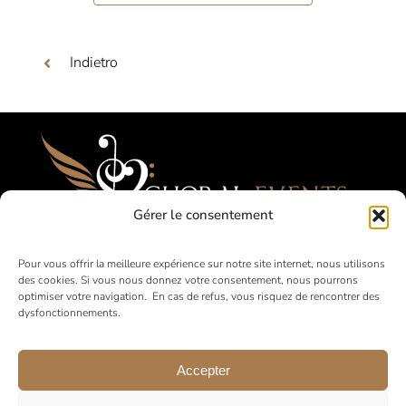
Indietro
Gérer le consentement
Festival, Concorsi, Tournées per Cori
Pour vous offrir la meilleure expérience sur notre site internet, nous utilisons
des cookies. Si vous nous donnez votre consentement, nous pourrons
Amatoriali
optimiser votre navigation. En cas de refus, vous risquez de rencontrer des
dysfonctionnements.
in Francia e all’estero
Accepter