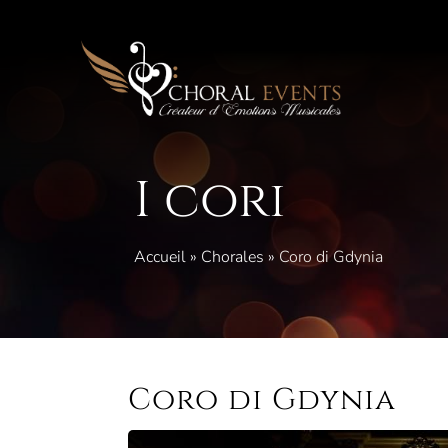
Vai
al
contenuto
I cori
Accueil
»
Chorales
»
Coro di Gdynia
Coro di Gdynia