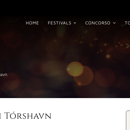
HOME
FESTIVALS
CONCORSO
T
havn
i Tórshavn