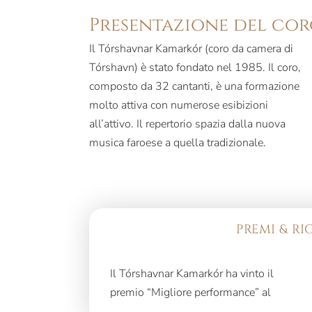
Presentazione del co
Il Tórshavnar Kamarkór (coro da camera di
Tórshavn) è stato fondato nel 1985. Il coro,
composto da 32 cantanti, è una formazione
molto attiva con numerose esibizioni
all’attivo. Il repertorio spazia dalla nuova
musica faroese a quella tradizionale.
PREMI & R
Il Tórshavnar Kamarkór ha vinto il
Faroese Choir Festival per diversi anni
premio “Migliore performance” al