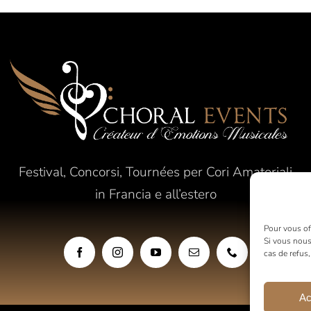
Festival, Concorsi, Tournées per Cori Amatoriali
in Francia e all’estero
Pour vous off
Si vous nous
cas de refus
Ac