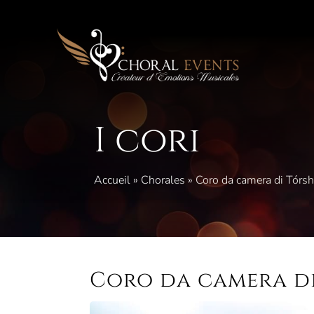
Vai
al
contenuto
I cori
Accueil
»
Chorales
»
Coro da camera di Tórs
Coro da camera d