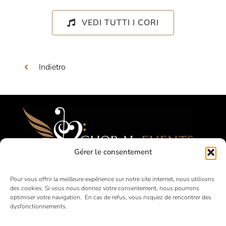
VEDI TUTTI I CORI
Indietro
Gérer le consentement
Festival, Concorsi, Tournées per Cori
Pour vous offrir la meilleure expérience sur notre site internet, nous utilisons
des cookies. Si vous nous donnez votre consentement, nous pourrons
Amatoriali
optimiser votre navigation. En cas de refus, vous risquez de rencontrer des
dysfonctionnements.
in Francia e all’estero