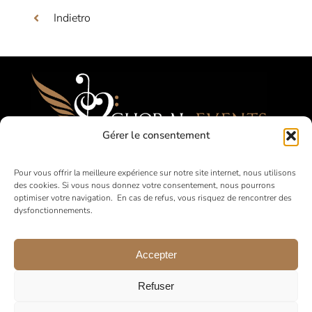
Indietro
Gérer le consentement
Festival, Concorsi, Tournées per Cori
Pour vous offrir la meilleure expérience sur notre site internet, nous utilisons
des cookies. Si vous nous donnez votre consentement, nous pourrons
Amatoriali
optimiser votre navigation. En cas de refus, vous risquez de rencontrer des
dysfonctionnements.
in Francia e all’estero
Accepter
Refuser