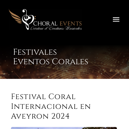
Saltar
al
contenido
Alte
nav
Inicio
Festivales
Festivals
Eventos Corales
Concours
Tournées
Festival Coral
Sobre Nosotros
Internacional en
Aveyron 2024
Contáctenos